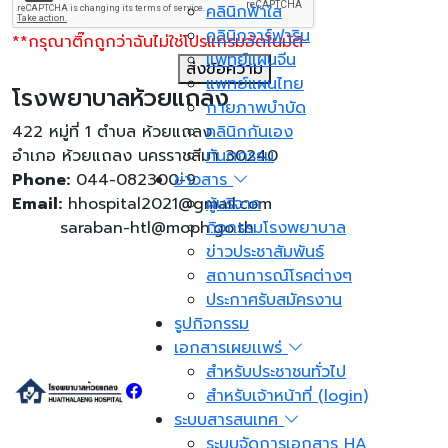
คลินิกฟ้าใส
คลินิกวาร์ฟาริน
**กรุณาติ๊กถูกว่าฉันไม่ใช่โปรแกรมอัตโนมัติ
แพทย์แผนจีน
ส่งข้อความ
แพทย์แผนไทย
โรงพยาบาลห้วยแถลง
กายภาพบำบัด
422 หมู่ที่ 1 ตำบล ห้วยแถลง
คลินิกกันเอง
อำเภอ ห้วยแถลง นครราชสีมา 30240
ทันตกรรม
Phone:
044-082300-9
ข่าวสาร
Email:
hhospital2021@gmail.com
ผู้บริจาค
saraban-htl@moph.go.th
กิจกรรมโรงพยาบาล
ข่าวประชาสัมพันธ์
สถานการณ์โรคต่างๆ
ประกาศรับสมัครงาน
รูปกิจกรรม
เอกสารเผยเเพร่
สำหรับประชาชนทั่วไป
สำหรับเจ้าหน้าที่ (login)
ระบบสารสนเทศ
ระบบจัดการเอกสาร HA