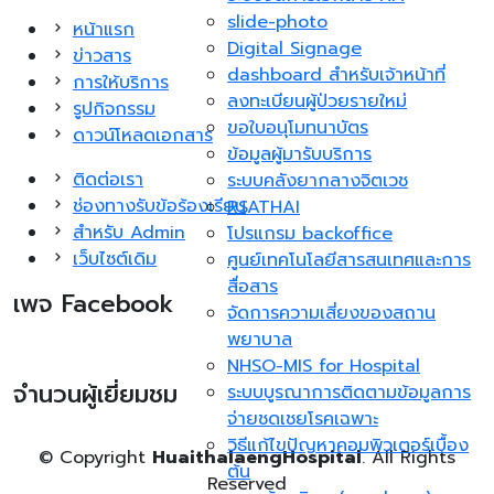
slide-photo
หน้าแรก
Digital Signage
ข่าวสาร
dashboard สำหรับเจ้าหน้าที่
การให้บริการ
ลงทะเบียนผู้ป่วยรายใหม่
รูปกิจกรรม
ขอใบอนุโมทนาบัตร
ดาวน์โหลดเอกสาร
ข้อมูลผู้มารับบริการ
ติดต่อเรา
ระบบคลังยากลางจิตเวช
ช่องทางรับข้อร้องเรียน
RSATHAI
สำหรับ Admin
โปรแกรม backoffice
เว็บไซต์เดิม
ศูนย์เทคโนโลยีสารสนเทศและการ
สื่อสาร
เพจ Facebook
จัดการความเสี่ยงของสถาน
พยาบาล
NHSO-MIS for Hospital
จำนวนผู้เยี่ยมชม
ระบบบูรณาการติดตามข้อมูลการ
จ่ายชดเชยโรคเฉพาะ
วิธีแก้ไขปัญหาคอมพิวเตอร์เบื้อง
© Copyright
HuaithalaengHospital
. All Rights
ต้น
Reserved