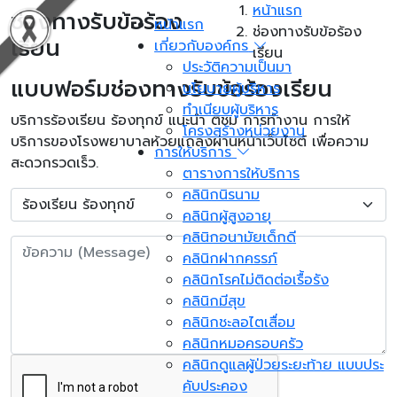
หน้าแรก
ช่องทางรับข้อร้อง
หน้าแรก
ช่องทางรับข้อร้อง
เรียน
เกี่ยวกับองค์กร
เรียน
ประวัติความเป็นมา
แบบฟอร์มช่องทางรับข้อร้องเรียน
นโยบายผู้บริหาร
ทำเนียบผู้บริหาร
บริการร้องเรียน ร้องทุกข์ แนะนำ ติชม การทำงาน การให้
โครงสร้างหน่วยงาน
บริการของโรงพยาบาลห้วยแถลงผ่านหน้าเว็บไซต์ เพื่อความ
การให้บริการ
สะดวกรวดเร็ว.
ตารางการให้บริการ
คลินิกนิรนาม
คลินิกผู้สูงอายุ
คลินิกอนามัยเด็กดี
คลินิกฝากครรภ์
คลินิกโรคไม่ติดต่อเรื้อรัง
คลินิกมีสุข
คลินิกชะลอไตเสื่อม
คลินิกหมอครอบครัว
คลินิกดูแลผู้ป่วยระยะท้าย แบบประ
คับประคอง