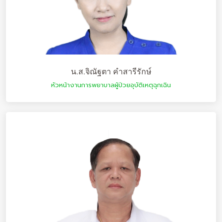
น.ส.จิณัฐตา คำสารีรักษ์
หัวหน้างานการพยาบาลผู้ป่วยอุบัติเหตุฉุกเฉิน