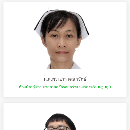
น.ส.พรนภา คณารักษ์
หัวหน้ากลุ่มงานเวชศาสตร์ครอบครัวและบริการด้านปฐมภูมิ