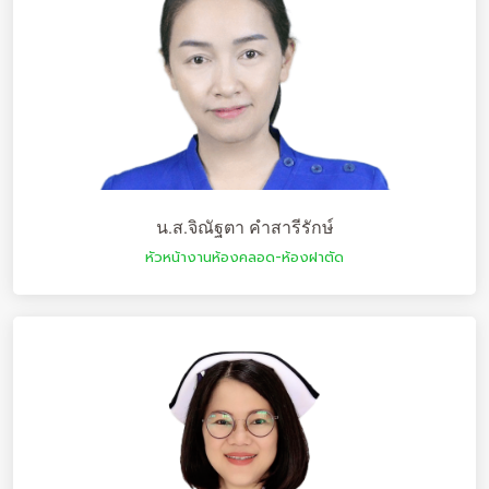
น.ส.จิณัฐตา คำสารีรักษ์
หัวหน้างานห้องคลอด-ห้องฝาตัด