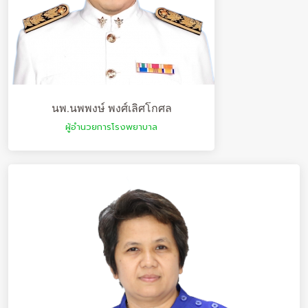
นพ.นพพงษ์ พงศ์เลิศโกศล
ผู้อำนวยการโรงพยาบาล