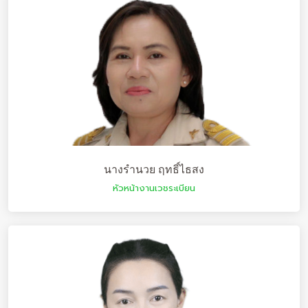
นางรำนวย ฤทธิ์ไธสง
หัวหน้างานเวชระเบียน