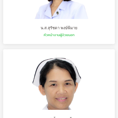
น.ส.สุรัชดา พงษ์พิมาย
หัวหน้างานผู้ป่วยนอก