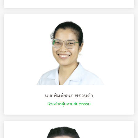
น.ส.พิมพ์ชนก พรวนคำ
หัวหน้ากลุ่มงานทันตกรรม