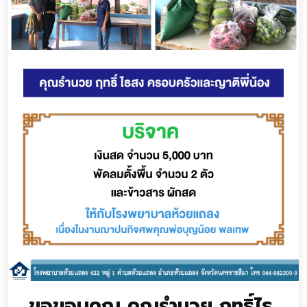
ขอขอบคุณ คุณรำนวย ฤทธิ์ไธ