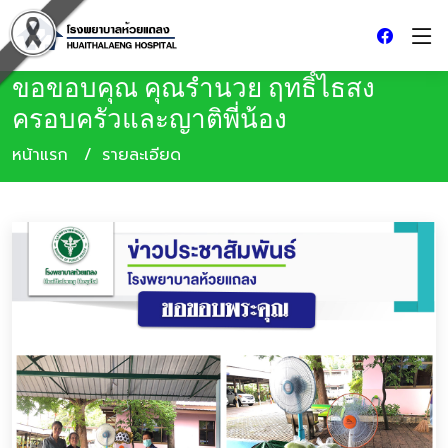
ขอขอบคุณ คุณรำนวย ฤทธิ์ไธสง
ครอบครัวและญาติพี่น้อง
หน้าแรก
รายละเอียด