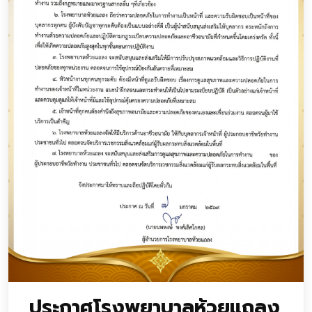
ประกาศโรงพยาบาลห้วยแถลง