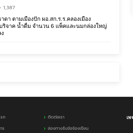
1,387
ธาดา ตามเมืองปัก ผอ.สก.ร.ร.คลองเมือง
บริจาค น้ำดื่ม จำนวน 6 แพ็คและ
นมกล่องใหญ่
ลง
แรก
ติดต่อเรา
เพ
สาร
ช่องทางรับข้อร้องเรียน