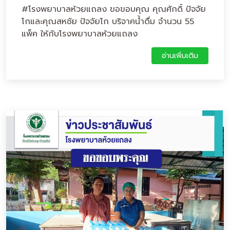
#โรงพยาบาลห้วยแถลง ขอขอบคุณ คุณศักดิ์ ปัจจัย
โกและคุณสหชัย ปัจจัยโก บริจาคน้ำดื่ม จำนวน 55
แพ็ค ให้กับโรงพยาบาลห้วยแถลง
อ่านเพิ่มเติม