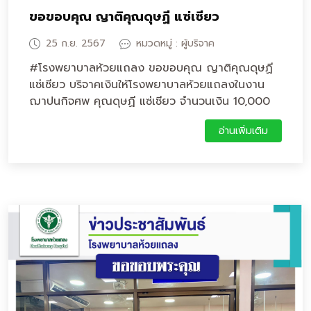
ขอขอบคุณ ญาติคุณดุษฏี แซ่เซียว
25 ก.ย. 2567
หมวดหมู่ : ผู้บริจาค
#โรงพยาบาลห้วยแถลง ขอขอบคุณ ญาติคุณดุษฏี
แซ่เซียว บริจาคเงินให้โรงพยาบาลห้วยแถลงในงาน
ฌาปนกิจศพ คุณดุษฏี แซ่เซียว จำนวนเงิน 10,000
บาท
อ่านเพิ่มเติม