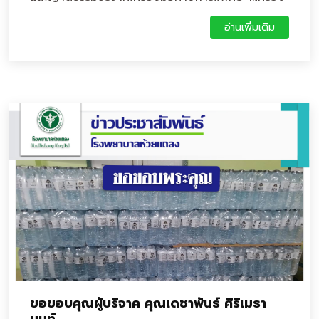
วัดความดันโลหิตอัตโนมัติ 20 เครื่อง2.เครื่องตรวจ
อ่านเพิ่มเติม
ระดับน้ำตาลในเลือดพร้อมแถบทดสอบ 20
เครื่อง3.เครื่องควบคุมการให้สารละลาย ผ่านกระบอก
ฉีดยาขนาดเล็ก 5เครื่อง4.เครื่องวัดความอิ่มตัวของ
ออกซิเจนในเลือดปลายนิ้ว 10 เครื่องเป็นจำนวนเงิน
210,000 บาท ให้โรงพยาบาลห้วยแถลง
ขอขอบคุณผู้บริจาค คุณเดชาพันธ์ ศิริเมธา