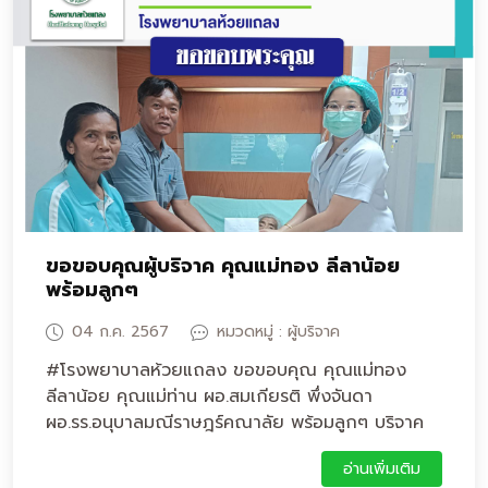
ขอขอบคุณผู้บริจาค คุณแม่ทอง ลีลาน้อย
พร้อมลูกๆ
04 ก.ค. 2567
หมวดหมู่ : ผู้บริจาค
#โรงพยาบาลห้วยแถลง ขอขอบคุณ คุณแม่ทอง
ลีลาน้อย คุณแม่ท่าน ผอ.สมเกียรติ พึ่งจันดา
ผอ.รร.อนุบาลมณีราษฎร์คณาลัย พร้อมลูกๆ บริจาค
เงิน จำนวน 5,000 บาท ให้กับโรงพยาบาลห้วยแถลง
อ่านเพิ่มเติม
และมีความประทับใจในการให้บริการของเจ้าหน้าที่ทุกคน