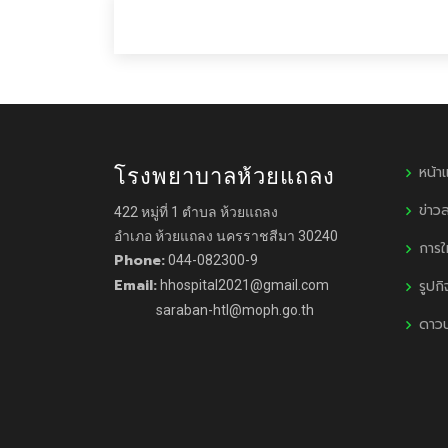
หน้า
โรงพยาบาลห้วยแถลง
ข่าว
422 หมู่ที่ 1 ตำบล ห้วยแถลง
อำเภอ ห้วยแถลง นครราชสีมา 30240
การใ
Phone:
044-082300-9
Email:
รูปก
hhospital2021@gmail.com
saraban-htl@moph.go.th
ดาว