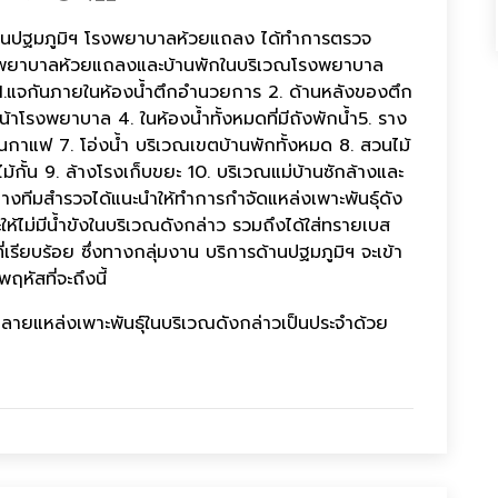
้านปฐมภูมิฯ โรงพยาบาลห้วยแถลง ได้ทำการตรวจ
ขตโรงพยาบาลห้วยแถลงและบ้านพักในบริเวณโรงพยาบาล
ปนี้ 1.แจกันภายในห้องน้ำตึกอำนวยการ 2. ด้านหลังของตึก
าโรงพยาบาล 4. ในห้องน้ำทั้งหมดที่มีถังพักน้ำ5. ราง
นกาแฟ 7. โอ่งน้ำ บริเวณเขตบ้านพักทั้งหมด 8. สวนไม้
ไม้กั้น 9. ล้างโรงเก็บขยะ 10. บริเวณแม่บ้านซักล้างและ
 ทางทีมสำรวจได้แนะนำให้ทำการกำจัดแหล่งเพาะพันธุ์ดัง
ให้ไม่มีน้ำขังในบริเวณดังกล่าว รวมถึงได้ใส่ทรายเบส
นที่เรียบร้อย ซึ่งทางกลุ่มงาน บริการด้านปฐมภูมิฯ จะเข้า
ฤหัสที่จะถึงนี้
ำลายแหล่งเพาะพันธุ์ในบริเวณดังกล่าวเป็นประจำด้วย